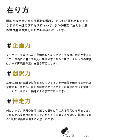
在り方
顧客との出会いから関係性の構築、そして成果を感じてもら
うまでの一連のプロセスにおいて、3つの要素に注力し、顧
客満足度の最大化のために奔走いたします。
＃
企画力
ターゲットを絞り込み、差別化したコンセプトを設計。訴求が尖るこ
とで、本当に必要とする人へ届けやすくなると共に、ナレッジの蓄積
によって再現性の高い支援を可能にします。
＃
翻訳力
高度の専門的知識や技術を有していても、その価値が伝わらなければ
意味がありません。私たちは常にクライアントの視点に立って整理
し、わかりやすく、納得できる言葉で伝えます。
＃
伴走力
AIによって、情報や技術は誰でも簡単に手に入る時代になりました。
しかしそんな時代だからこそ、かえって泥臭く寄り添い、親身に支え
る"伴走"の価値が高まると思うのです。