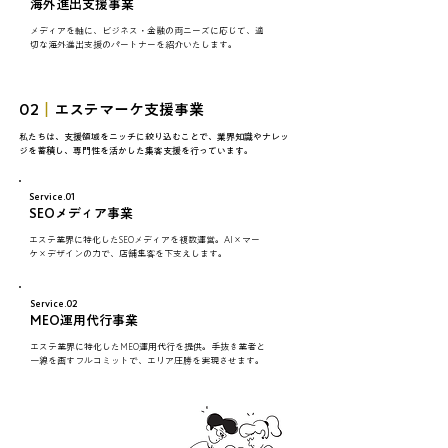
海外進出支援事業
メディアを軸に、ビジネス・金融の両ニーズに応じて、適
切な海外進出支援のパートナーを紹介いたします。
02
｜
エステマーケ支援事業
私たちは、支援領域をニッチに絞り込むことで、業界知識やナレッ
ジを蓄積し、専門性を活かした集客支援を行っています。
Service.01
SEOメディア事業
エステ業界に特化したSEOメディアを複数運営。AI×マー
ケ×デザインの力で、店舗集客を下支えします。
Service.02
MEO運用代行事業
エステ業界に特化したMEO運用代行を提供。手抜き業者と
一線を画すフルコミットで、エリア圧勝を実現させます。