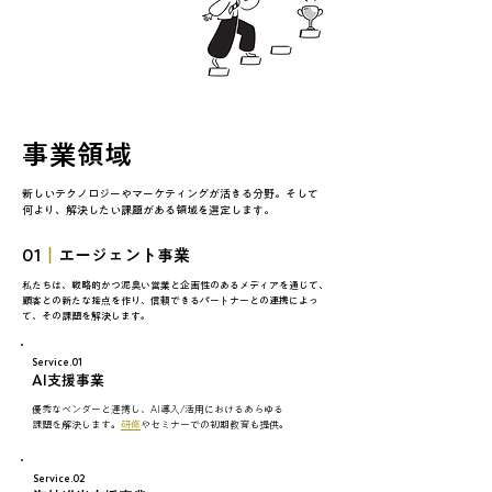
事業領域
新しいテクノロジーやマーケティングが活きる分野。そして
何より、解決したい課題がある領域を選定します。
01
｜
エージェント事業
私たちは、戦略的かつ泥臭い営業と企画性のあるメディアを通じて、
顧客との新たな接点を作り、信頼できるパートナーとの連携によっ
て、その課題を解決します。
Service.01
AI支援事業
優秀なベンダーと連携し、AI導入/活用におけるあらゆる
課題を解決します。
研修
やセミナーでの初期教育も提供。
Service.02