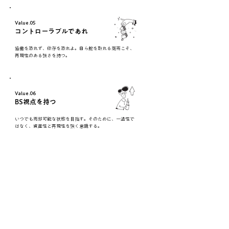
Value.05
コントローラブルであれ
協働を恐れず、依存を恐れよ。自ら舵を取れる商売こそ、
再現性のある強さを持つ。
Value.06
BS視点を持つ
いつでも売却可能な状態を目指す。そのために、一過性で
はなく、資産性と再現性を強く意識する。
会社概要