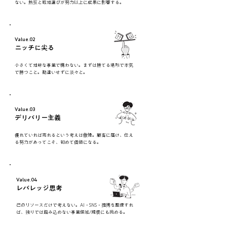
ない。熱狂と戦地選びが努力以上に成果に影響する。
Value.02
ニッチに尖る
小さくて地味な事業で構わない。まずは勝てる場所で本気
で勝つこと。勘違いせずに淡々と。
Value.03
デリバリー主義
優れていれば売れるという考えは傲慢。顧客に届け、伝え
る努力があってこそ、初めて価値になる。
Value.04
レバレッジ思考
己のリソースだけで考えない。AI・SNS・提携を駆使すれ
ば、独りでは踏み込めない事業領域/規模にも挑める。