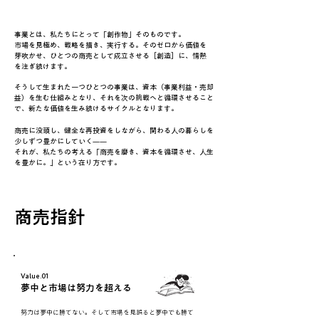
事業とは、私たちにとって「創作物」そのものです。
市場を見極め、戦略を描き、実行する。そのゼロから価値を
芽吹かせ、ひとつの商売として成立させる［創造］に、情熱
を注ぎ続けます。
そうして生まれた一つひとつの事業は、資本（事業利益・売却
益）を生む仕組みとなり、それを次の挑戦へと循環させること
で、新たな価値を生み続けるサイクルとなります。
商売に没頭し、健全な再投資をしながら、関わる人の暮らしを
少しずつ豊かにしていく——
それが、私たちの考える「商売を磨き、資本を循環させ、人生
を豊かに。」という在り方です。
商売指針
Value.01
夢中と市場は努力を超える
努力は夢中に勝てない。そして市場を見誤ると夢中でも勝て